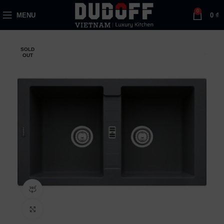
0
MENU
0
₫
SOLD
OUT
360 product view
Click to enlarge