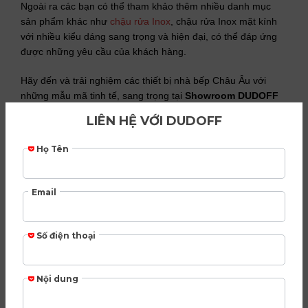
Ngoài ra các bạn có thể tham khảo thêm nhiều danh mục
sản phẩm khác như
chậu rửa Inox
, chậu rửa Inox mặt kính
với nhiều kiểu dáng sang trọng và hiện đại, có thể đáp ứng
được những yêu cầu của khách hàng.
Hãy đến và trải nghiệm các thiết bị nhà bếp Châu Âu với
những mẫu mã tinh tế, sang trọng tại
Showroom DUDOFF
Luxury Kitchen 258B Nam Kỳ Khởi Nghĩa, Phường 8,
Quận 3, TP.HCM
Lượt xem:
4,034
CHÍNH SÁCH BẢO HÀNH & VẬN CHUYỂN
Related products