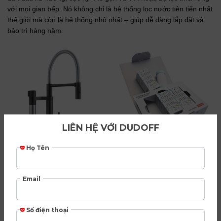
với mọi gian bếp. Nó không chỉ là hệ thống lọc nước tiên tiến nhất
thế giới mà còn là hệ thống nhỏ nhất – giúp dễ dàng lắp đặt và
bảo trì hàng năm.
Vòi rửa kết hợp
————————
Lõi lọc nước Capsule
bộ lọc Franke
————————
Filter Franke Vital
Vital