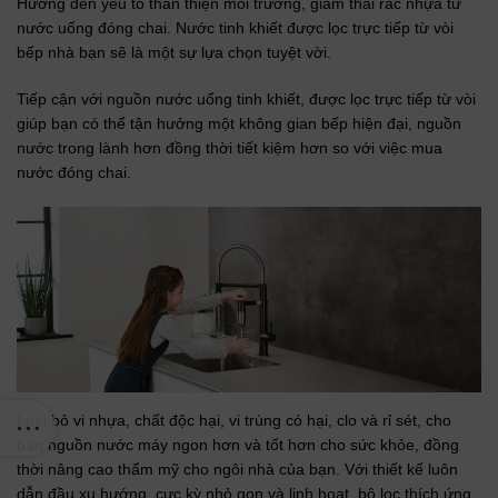
Hướng đến yếu tố thân thiện môi trường, giảm thải rác nhựa từ
nước uống đóng chai. Nước tinh khiết được lọc trực tiếp từ vòi
bếp nhà bạn sẽ là một sự lựa chọn tuyệt vời.
Tiếp cận với nguồn nước uống tinh khiết, được lọc trực tiếp từ vòi
giúp bạn có thể tận hưởng một không gian bếp hiện đại, nguồn
nước trong lành hơn đồng thời tiết kiệm hơn so với việc mua
nước đóng chai.
Loại bỏ vi nhựa, chất độc hại, vi trùng có hại, clo và rỉ sét, cho
bạn nguồn nước máy ngon hơn và tốt hơn cho sức khỏe, đồng
thời nâng cao thẩm mỹ cho ngôi nhà của bạn. Với thiết kế luôn
dẫn đầu xu hướng, cực kỳ nhỏ gọn và linh hoạt, bộ lọc thích ứng