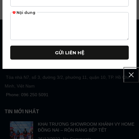
CÔNG TY CỔ PHẦN DUDOFF VIỆT
NAM
Khẳng định thương hiệu DUDOFF Vietnam chiếm ưu thế về
những bước tiến công nghệ mới và đột phá về thiết kế trong lĩnh
vực thiết bị nhà bếp.
Tòa nhà N7, số 3, đường 3/2, phường 11, quận 10, TP. Hồ Chí
Minh, Việt Nam
Phone: 096 250 5091
TIN MỚI NHẤT
KHAI TRƯƠNG SHOWROOM KHÁNH VY HOME
ĐỒNG NAI – RỘN RÀNG BẾP TẾT