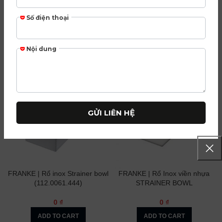
FRANKE | Khay Tray Special –
FRANKE | Rổ đan Drainer
FS GNT P 2/3 (112.0393.431)
Basket (112.0437.935)
0
₫
0
₫
ADD TO CART
ADD TO CART
FRANKE | Rổ inox Strainer bowl
FRANKE | Rổ Inox viền nhựa
(112.0061.444)
STRAINER BOWL
0
₫
0
₫
ADD TO CART
ADD TO CART