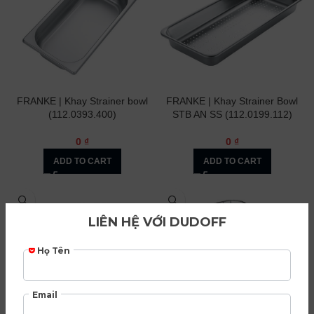
FRANKE | Khay Strainer bowl
FRANKE | Khay Strainer Bowl
(112.0393.400)
STB AN SS (112.0199.112)
0
₫
0
₫
ADD TO CART
ADD TO CART