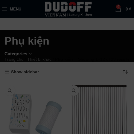
0
MENU
0
₫
Phụ kiện
Categories
Trang chủ
/
Thiết bị khác
/
Phụ kiện
Showing 1–12 of 23 results
Show sidebar