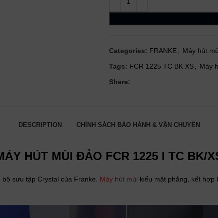
Categories:
FRANKE
,
Máy hút mù
Tags:
FCR 1225 TC BK XS
,
Máy h
Share:
DESCRIPTION
CHÍNH SÁCH BẢO HÀNH & VẬN CHUYỂN
MÁY HÚT MÙI ĐẢO FCR 1225 I TC BK/X
bộ sưu tập Crystal của Franke.
Máy hút mùi
kiểu mặt phẳng, kết hợp I