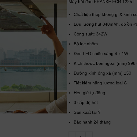
Máy hút đảo FRANKE FCR 1225 I 
Chất liệu thép không gỉ & kính c
Lưu lượng hút 840m³/h, độ ồn 
Công suất: 342W
Bộ lọc nhôm
Đèn LED chiếu sáng 4 x 1W
Kích thước bên ngoài (mm) 99
Đường kính ống xả (mm) 150
Tiết kiệm năng lượng loại C
Hẹn giờ tự động
3 cấp độ hút
Sản xuất tại Ý
Bảo hành 24 tháng