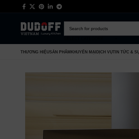
SELECT CATEGORY
THƯƠNG HIỆU
SẢN PHẨM
KHUYẾN MẠI
DỊCH VỤ
TIN TỨC & S