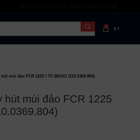
ĐẠI LÝ
DỰ ÁN DUDOFF VIỆT NAM
SHOWROOM
LIÊN HỆ
0
0
₫
hút mùi đảo FCR 1225 I TC BK/XS (110.0369.804)
 hút mùi đảo FCR 1225
10.0369.804)