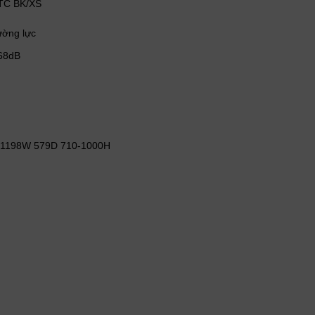
TC BK/XS
ường lực
<68dB
8-1198W 579D 710-1000H