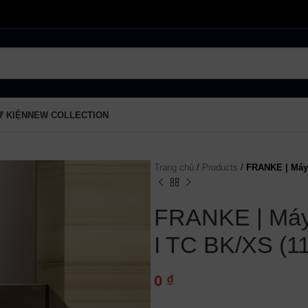
Ự KIỆN
NEW COLLECTION
Trang chủ
/
Products
/
FRANKE | Máy 
FRANKE | Máy
I TC BK/XS (1
0
₫