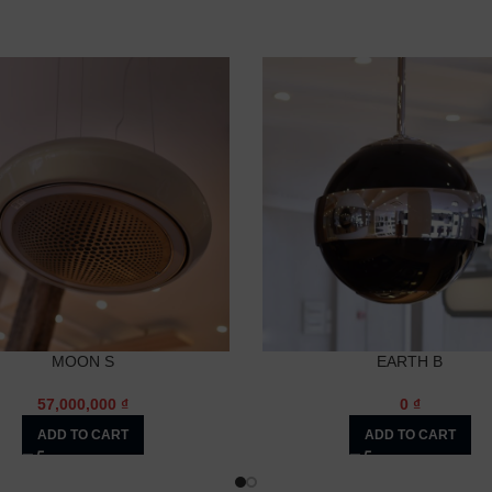
MOON S
EARTH B
57,000,000
₫
0
₫
ADD TO CART
ADD TO CART