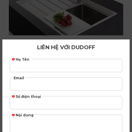
Lượt xem:
3,862
CHÍNH SÁCH BẢO HÀNH & VẬN CHUYỂN
Related products