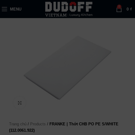
0
MENU
0
₫
Click to enlarge
Trang chủ
/
Products
/
FRANKE | Thớt CHB PO PE S/WHITE
(112.0061.922)