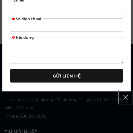
CÔNG TY CỔ PHẦN DUDOFF VIỆT
NAM
Khẳng định thương hiệu DUDOFF Vietnam chiếm ưu thế về
những bước tiến công nghệ mới và đột phá về thiết kế trong lĩnh
vực thiết bị nhà bếp.
Tòa nhà N7, số 3, đường 3/2, phường 11, quận 10, TP. Hồ Chí
Minh, Việt Nam
Phone: 096 250 5091
TIN MỚI NHẤT