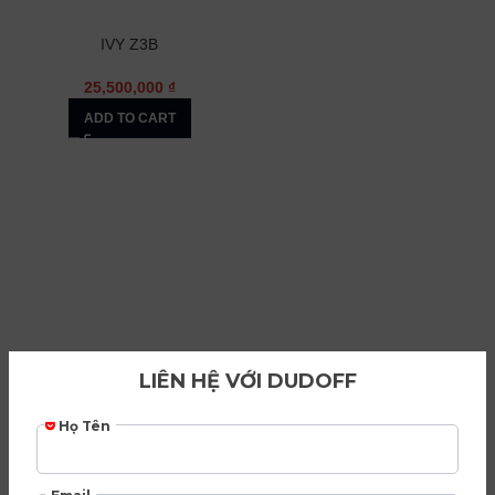
IVY Z3B
25,500,000
₫
ADD TO CART