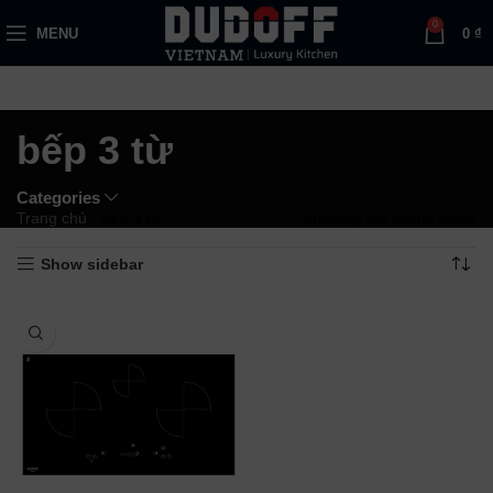
0
MENU
0
₫
bếp 3 từ
Categories
Trang chủ
/
bếp 3 từ
Showing the single result
Show sidebar