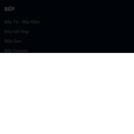
BẾP
Bếp Từ - Bếp Điện
Bếp Kết Hợp
Bếp Gas
Bếp Domino
Bếp Nướng BBQ
Bếp Chiên
Bếp Teppanyaki
HỖ TRỢ KHÁCH
Tầm nhìn & Sứ mệnh
DUDOFF Việt Nam
Đội ngũ tại DUDOFF