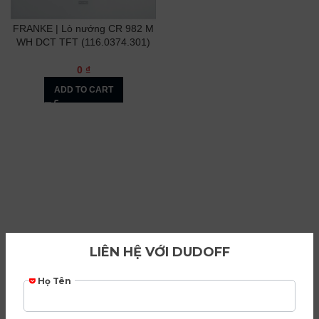
FRANKE | Lò nướng CR 982 M
WH DCT TFT (116.0374.301)
0
₫
ADD TO CART