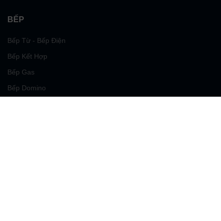
BẾP
Bếp Từ - Bếp Điện
Bếp Kết Hợp
Bếp Gas
Bếp Domino
Bếp Nướng BBQ
Bếp Chiên
Bếp Teppanyaki
HỖ TRỢ KHÁCH
Tầm nhìn & Sứ mệnh
DUDOFF Việt Nam
Đội ngũ tại DUDOFF