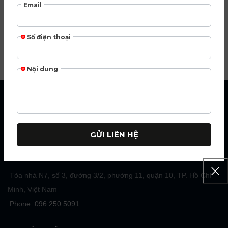
CÔNG TY CỔ PHẦN DUDOFF VIỆT
NAM
Khẳng định thương hiệu DUDOFF Vietnam chiếm ưu thế về
những bước tiến công nghệ mới và đột phá về thiết kế trong lĩnh
vực thiết bị nhà bếp.
Tòa nhà N7, số 3, đường 3/2, phường 11, quận 10, TP. Hồ Chí
Minh, Việt Nam
Phone: 096 250 5091