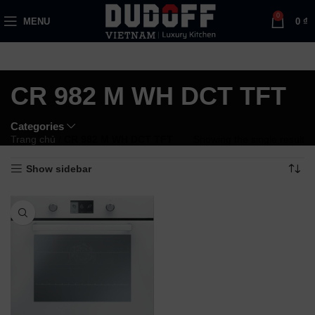
0
MENU
0
₫
CR 982 M WH DCT TFT
Categories
Trang chủ
/
CR 982 M WH DCT TFT
Showing the single result
Show sidebar