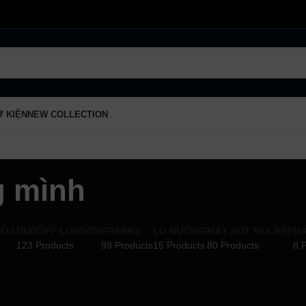
Ự KIỆN
NEW COLLECTION
g mình
RỬA
DUDOFF LONDON
FRANKE
LÒ NƯỚNG
MÁY HÚT MÙI BẾP
MÁ
123 Products
99 Products
15 Products
80 Products
8 