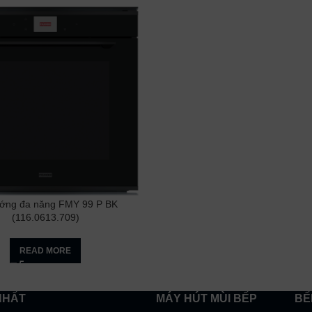
ớng đa năng FMY 99 P BK
(116.0613.709)
READ MORE
NHẤT
MÁY HÚT MÙI BẾP
BẾ