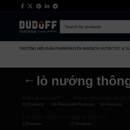
SELECT CATEGORY
THƯƠNG HIỆU
SẢN PHẨM
KHUYẾN MẠI
DỊCH VỤ
TIN TỨC & S
lò nướng thôn
THIẾT BỊ KHÁC
BẾP
BẾP DOMINO
CHẬU VÀ VÒI 
31 Products
46 Products
6 Products
60 Products
SẢN PHẨM TRƯNG BÀY
THIẾT BỊ KẾT HỢP
3 Products
17 Products