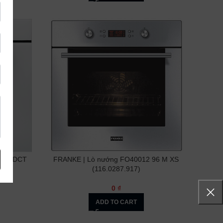
 WH DCT
FRANKE | Lò nướng FO40012 96 M XS
(116.0287.917)
0
₫
ADD TO CART