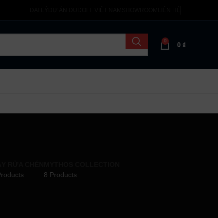
ĐẠI LÝ
DỰ ÁN DUDOFF VIỆT NAM
SHOWROOM
LIÊN HỆ
0
0
₫
Y RỬA CHÉN
MYTHOS COLLECTION
Products
8 Products