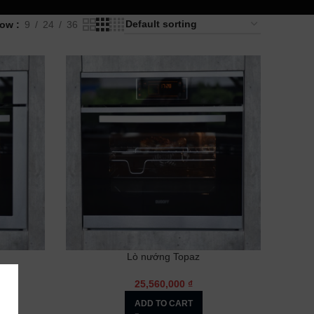
how
9
24
36
Lò nướng Topaz
25,560,000
₫
ADD TO CART