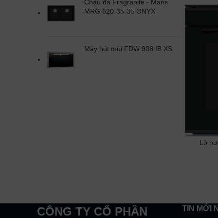
Chậu đá Fragranite - Maris
MRG 620-35-35 ONYX
Máy hút mùi FDW 908 IB XS
Lò nư
TIN MỚI 
CÔNG TY CỔ PHẦN