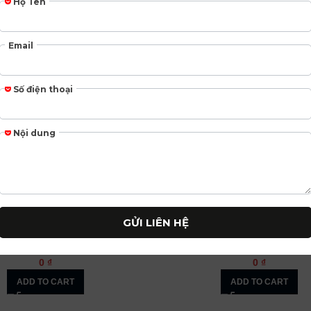
| Lò nướng FS 913 P BK DCT
FRANKE | Lò nướng CR 982 M
TFT (116.0373.684)
TFT (116.0374.301)
0
₫
0
₫
ADD TO CART
ADD TO CART