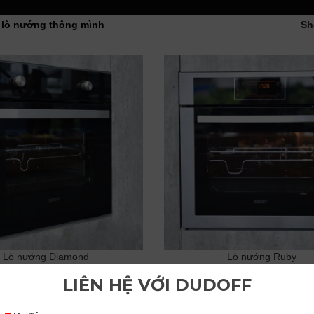
/
lò nướng thông mình
S
Lò nướng Diamond
Lò nướng Ruby
29,370,000
₫
25,560,000
₫
ADD TO CART
ADD TO CART